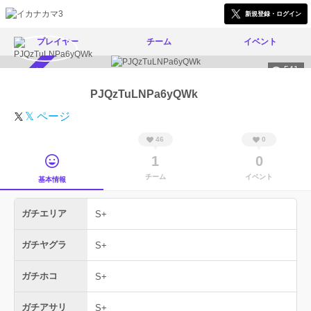
新規登録・ログイン
プレイヤー
チーム
イベント
541
スカウト受付中
PJQzTuLNPa6yQWk
𝕏 ページ
46
0
1
0
チーム
イベント
基本情報
ガチエリア
S+
ガチヤグラ
S+
ガチホコ
S+
ガチアサリ
S+