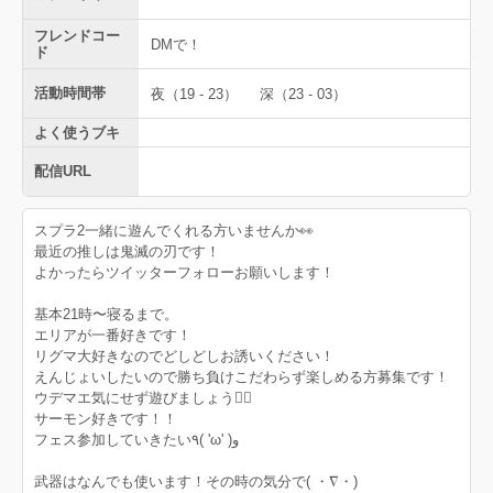
フレンドコー
DMで！
ド
活動時間帯
夜（19 - 23）
深（23 - 03）
よく使うブキ
配信URL
スプラ2一緒に遊んでくれる方いませんか👀
最近の推しは鬼滅の刃です！
よかったらツイッターフォローお願いします！
基本21時〜寝るまで。
エリアが一番好きです！
リグマ大好きなのでどしどしお誘いください！
えんじょいしたいので勝ち負けこだわらず楽しめる方募集です！
ウデマエ気にせず遊びましょう🙆‍♂️
サーモン好きです！！
フェス参加していきたい٩( 'ω' )و
武器はなんでも使います！その時の気分で( ・∇・)