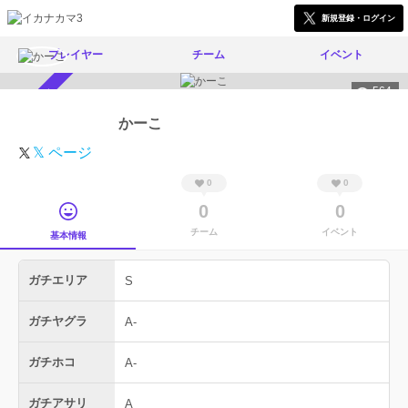
新規登録・ログイン
プレイヤー
チーム
イベント
564
スカウト受付中
かーこ
𝕏 ページ
0
0
0
0
チーム
イベント
基本情報
ガチエリア
S
ガチヤグラ
A-
ガチホコ
A-
ガチアサリ
A