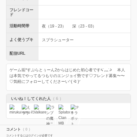
フレンドコー
ド
活動時間帯
夜（19 - 23）
深（23 - 03）
よく使うブキ
スプラシューター
配信URL
ゲーム垢*すぷらとぅーん2からはじめた初心者ですᔦ˙灬˙ᔨゞ 本人
は本気でやってるつもりのエンジョイ勢です♡フレンド募集〜〜
♡気軽にフォローしてくださーいᐠ( ᐛ )ᐟ
いいね！してくれた人
（ 6 ）
コメント
（ 0 ）
コメントするにはログインが必要です