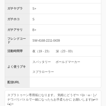
ガチヤグラ
S+
ガチホコ
S
ガチアサリ
B+
フレンドコー
SW-4168-2211-0439
ド
活動時間帯
夜（19 - 23）
深（23 - 03）
スパッタリー
ボールドマーカー
よく使うブキ
スプラローラー
配信URL
スプラトゥーン専用垢になります。 気軽にどうぞ〜ヾ(o・ω・)ノ
ナワバリバトルで一緒になったらお手柔らかに お願いします(๑•̀ㅁ
•́๑)✧