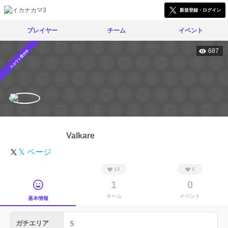
新規登録・ログイン
プレイヤー
チーム
イベント
687
スカウト受付中
Valkare
𝕏 ページ
15
0
1
0
チーム
イベント
基本情報
ガチエリア
S