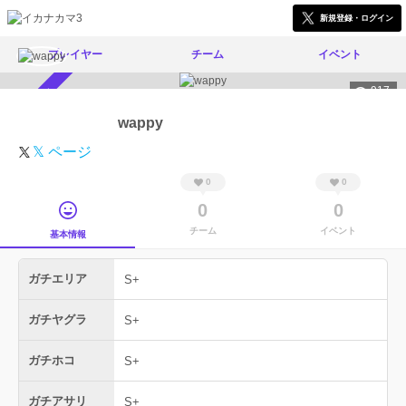
新規登録・ログイン
プレイヤー
チーム
イベント
917
スカウト受付中
wappy
𝕏 ページ
0
0
0
0
チーム
イベント
基本情報
ガチエリア
S+
ガチヤグラ
S+
ガチホコ
S+
ガチアサリ
S+