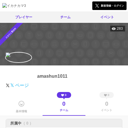
新規登録・ログイン
プレイヤー
チーム
イベント
283
スカウト受付中
amashun1011
𝕏 ページ
0
0
0
0
チーム
イベント
基本情報
所属中
（ 0 ）