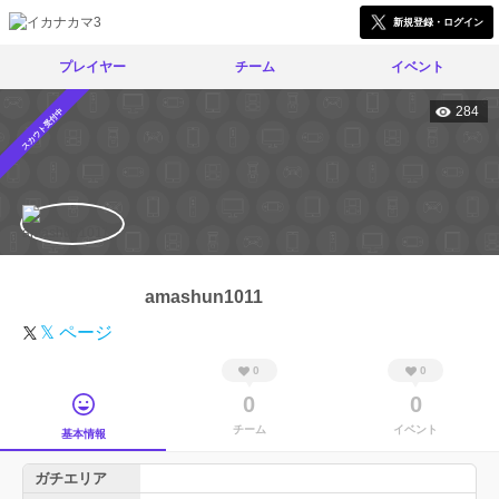
新規登録・ログイン
プレイヤー
チーム
イベント
284
スカウト受付中
amashun1011
𝕏 ページ
0
0
0
0
チーム
イベント
基本情報
ガチエリア