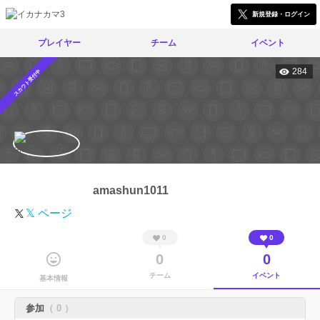
新規登録・ログイン
プレイヤー
チーム
イベント
284
スカウト受付中
amashun1011
𝕏 ページ
0
0
0
0
チーム
イベント
基本情報
参加
（ 0 ）