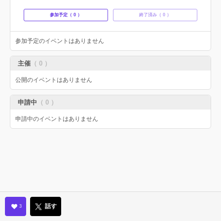
参加予定（ 0 ）
終了済み（ 0 ）
参加予定のイベントはありません
主催
（ 0 ）
公開のイベントはありません
申請中
（ 0 ）
申請中のイベントはありません
話す
3