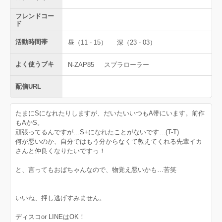
フレンドコー
ド
活動時間帯
昼（11 - 15）
深（23 - 03）
よく使うブキ
N-ZAP85
スプラローラー
配信URL
たまにSになれたりしますが、だいたいいつもA帯にいます。前作
もAかS。
頑張ってるんですが…S+になれたことがないです…(T-T)
何が悪いのか、自分ではもう分からなくて教えてくれる先輩イカ
さんと仲良くなりたいですっ！
と、言ってもおばちゃんなので、物覚え悪いかも…苦笑
いいね、押し逃げすみません。
ディスコor LINEはOK！