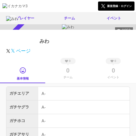
新規登録・ログイン
プレイヤー
チーム
イベント
1653
スカウト受付中
みわ
𝕏 ページ
0
0
0
0
チーム
イベント
基本情報
ガチエリア
A-
ガチヤグラ
A-
ガチホコ
A-
ガチアサリ
A-