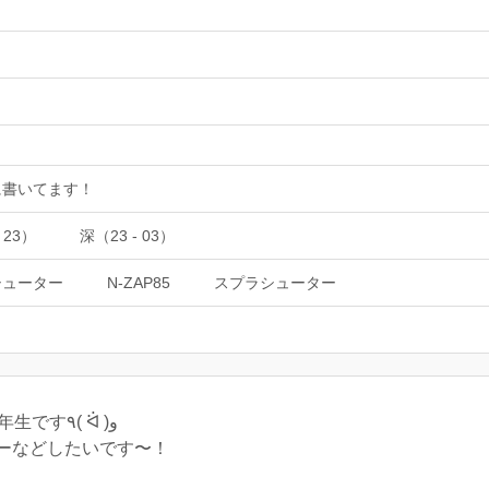
erに書いてます！
 23）
深（23 - 03）
シューター
N-ZAP85
スプラシューター
スプラトゥーン2から始めた大学4年生です٩( ᐛ )و
ーなどしたいです〜！