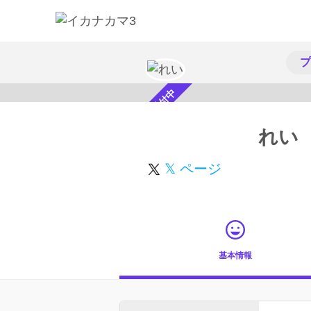
プ
スカウト受付中
れい
𝕏 ページ
基本情報