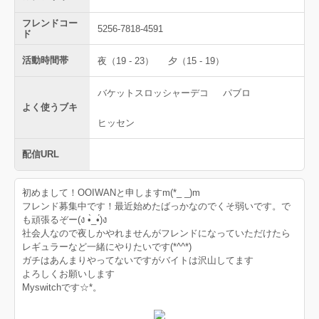
フレンドコー
5256-7818-4591
ド
活動時間帯
夜（19 - 23）
夕（15 - 19）
バケットスロッシャーデコ
パブロ
よく使うブキ
ヒッセン
配信URL
初めまして！OOIWANと申しますm(*_ _)m
フレンド募集中です！最近始めたばっかなのでくそ弱いです。で
も頑張るぞー(ง •̀_•́)ง
社会人なので夜しかやれませんがフレンドになっていただけたら
レギュラーなど一緒にやりたいです(*^^*)
ガチはあんまりやってないですがバイトは沢山してます
よろしくお願いします
Myswitchです☆*。