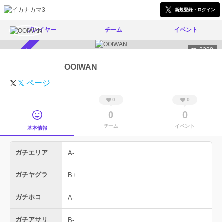
新規登録・ログイン
プレイヤー
チーム
イベント
2288
スカウト受付中
OOIWAN
𝕏 ページ
0
0
0
0
チーム
イベント
基本情報
ガチエリア
A-
ガチヤグラ
B+
ガチホコ
A-
ガチアサリ
B-