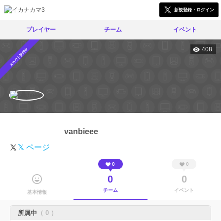
新規登録・ログイン
プレイヤー
チーム
イベント
408
スカウト受付中
vanbieee
𝕏 ページ
0
0
0
0
チーム
イベント
基本情報
所属中
（ 0 ）