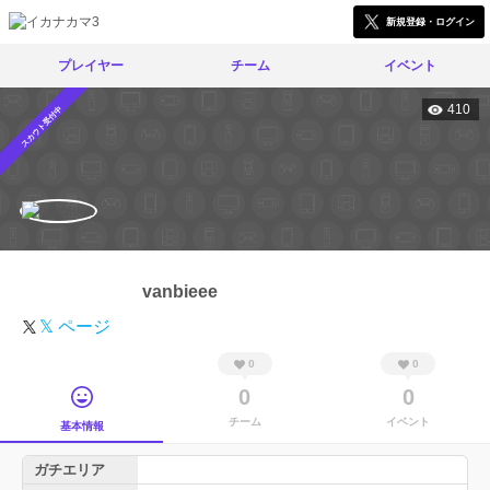
新規登録・ログイン
プレイヤー
チーム
イベント
410
スカウト受付中
vanbieee
𝕏 ページ
0
0
0
0
チーム
イベント
基本情報
ガチエリア