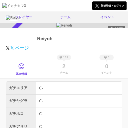
新規登録・ログイン
プレイヤー
チーム
イベント
1539
スカウト受付中
Reiyoh
𝕏 ページ
131
0
2
0
チーム
イベント
基本情報
ガチエリア
C-
ガチヤグラ
C-
ガチホコ
C-
ガチアサリ
C-