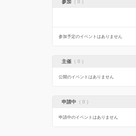
参加
（ 0 ）
参加予定のイベントはありません
主催
（ 0 ）
公開のイベントはありません
申請中
（ 0 ）
申請中のイベントはありません