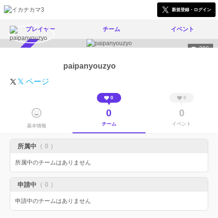
新規登録・ログイン
プレイヤー
チーム
イベント
296
スカウト受付中
paipanyouzyo
𝕏 ページ
0
0
0
0
チーム
イベント
基本情報
所属中
（ 0 ）
所属中のチームはありません
申請中
（ 0 ）
申請中のチームはありません