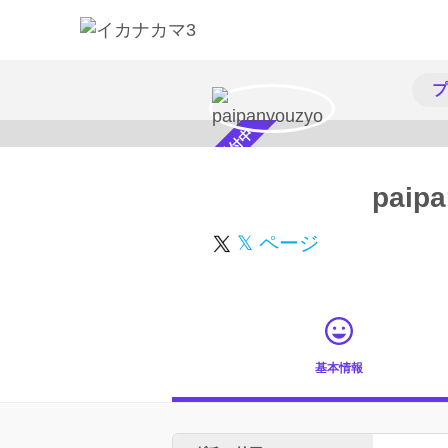
プ
スカウト受付中
paip
𝕏 ページ
基本情報