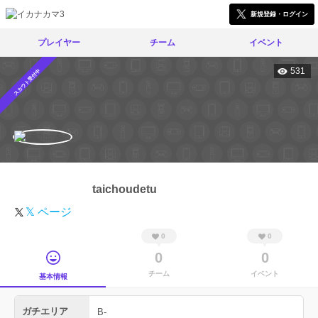
新規登録・ログイン
プレイヤー
チーム
イベント
531
スカウト受付中
taichoudetu
𝕏 ページ
0
0
0
0
チーム
イベント
基本情報
ガチエリア
B-