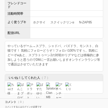
フレンドコー
ド
活動時間帯
よく使うブキ
ホクサイ
スクイックリンα
N-ZAP85
配信URL
やっているゲーム→スプラ、シャドバ、パズドラ、モンスト、白
猫です！ 気軽にフォローどうぞ！フォロバ100%ですぅ。気軽に
どーぞwあと、スプラトゥーン2の対戦やリグマなどは積極的に参
加しようと思うのでDMに一言お願いしますオンラインラウンジ等
で通話はさせていただきます
いいね！してくれた人
（ 7 ）
コメント
（ 0 ）
コメントするにはログインが必要です