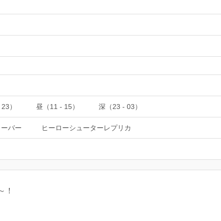
 23）
昼（11 - 15）
深（23 - 03）
ューバー
ヒーローシューターレプリカ
～！