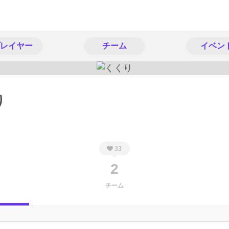
レイヤー
チーム
イベン
り
33
2
チーム