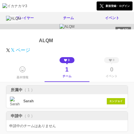
新規登録・ログイン
プレイヤー
チーム
イベント
475
ALQM
𝕏 ページ
3
0
1
0
チーム
イベント
基本情報
所属中
（ 1 ）
Sarah
エンジョイ
申請中
（ 0 ）
申請中のチームはありません