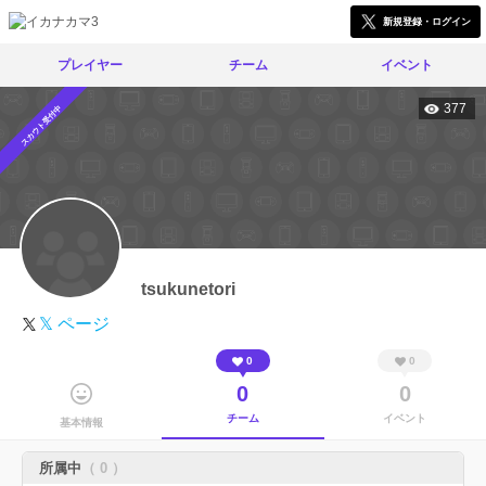
新規登録・ログイン
プレイヤー
チーム
イベント
377
スカウト受付中
tsukunetori
𝕏 ページ
0
0
0
0
チーム
イベント
基本情報
所属中
（ 0 ）