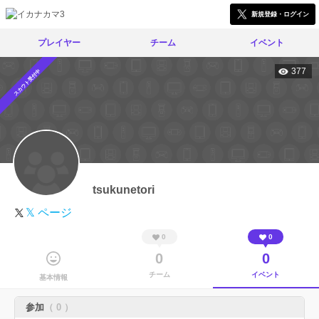
新規登録・ログイン
プレイヤー
チーム
イベント
377
スカウト受付中
tsukunetori
𝕏 ページ
0
0
0
0
チーム
イベント
基本情報
参加
（ 0 ）