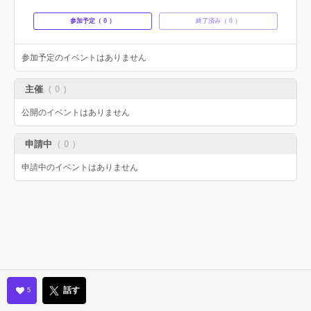
参加予定（ 0 ）
終了済み（ 0 ）
参加予定のイベントはありません
主催
（ 0 ）
公開のイベントはありません
申請中
（ 0 ）
申請中のイベントはありません
話す
5