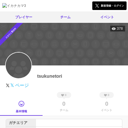
新規登録・ログイン
プレイヤー
チーム
イベント
378
スカウト受付中
tsukunetori
𝕏 ページ
0
0
0
0
チーム
イベント
基本情報
ガチエリア