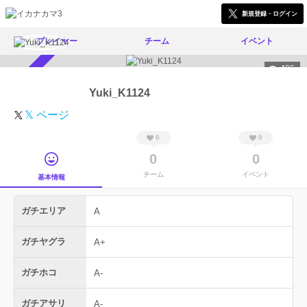
新規登録・ログイン
プレイヤー
チーム
イベント
406
スカウト受付中
Yuki_K1124
𝕏 ページ
0
0
0
0
チーム
イベント
基本情報
ガチエリア
A
ガチヤグラ
A+
ガチホコ
A-
ガチアサリ
A-