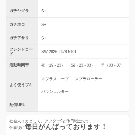
ガチヤグラ
S+
ガチホコ
S+
ガチアサリ
S+
フレンドコー
SW-2826-2478-5101
ド
活動時間帯
夜（19 - 23）
深（23 - 03）
早（03 - 07）
スプラスコープ
スプラローラー
よく使うブキ
パラシェルター
配信URL
社会人イカとして、アフター9と休日戦士です。
毎日がんばっております！
仕事後に