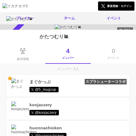
新規登録・ログイン
プレイヤー
チーム
イベント
961
メンバー募集中
かたつむり🐌
4
0
メンバー
イベント
基本情報
メンバー: 4人
まぐかっぷ
スプラシューターコラボ
@5_mugcup
konjaczery
@konjaczery
huonnachicken
@huonnachicken