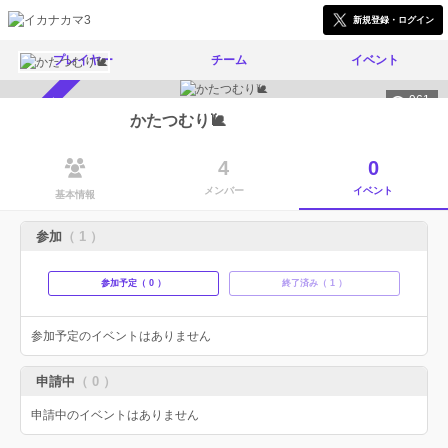
新規登録・ログイン
プレイヤー
チーム
イベント
961
メンバー募集中
かたつむり🐌
4
0
メンバー
イベント
基本情報
参加
（ 1 ）
参加予定（ 0 ）
終了済み（ 1 ）
参加予定のイベントはありません
申請中
（ 0 ）
申請中のイベントはありません