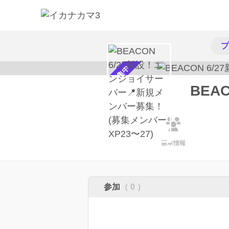
プ
メンバー募集中
基本情報
参加
（ 0 ）