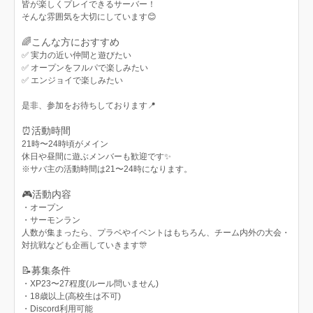
皆が楽しくプレイできるサーバー！
そんな雰囲気を大切にしています😊
🌈こんな方におすすめ
✅ 実力の近い仲間と遊びたい
✅ オープンをフルパで楽しみたい
✅ エンジョイで楽しみたい
是非、参加をお待ちしております📍
⏰活動時間
21時〜24時頃がメイン
休日や昼間に遊ぶメンバーも歓迎です✨
※サバ主の活動時間は21〜24時になります。
🎮活動内容
・オープン
・サーモンラン
人数が集まったら、プラベやイベントはもちろん、チーム内外の大会・
対抗戦なども企画していきます🎊
📝募集条件
・XP23〜27程度(ルール問いません)
・18歳以上(高校生は不可)
・Discord利用可能