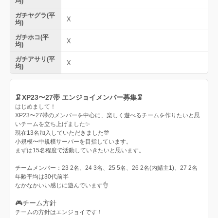
均)
ガチヤグラ(平
X
均)
ガチホコ(平
X
均)
ガチアサリ(平
X
均)
🦑XP23〜27帯 エンジョイメンバー募集🦑
はじめまして！
XP23〜27帯のメンバーを中心に、楽しく遊べるチームを作りたいと思
いチームを立ち上げました✨
現在13名加入していただきました🎊
小規模〜中規模サーバーを目指しています。
まずは15名程度で活動していきたいと思います。
チームメンバー：23 2名、24 3名、25 5名、26 2名(内鯖主1)、27 2名
年齢平均は30代前半
なかなかいい感じに遊んでいます👌
🎮チーム方針
チームの方針はエンジョイです！