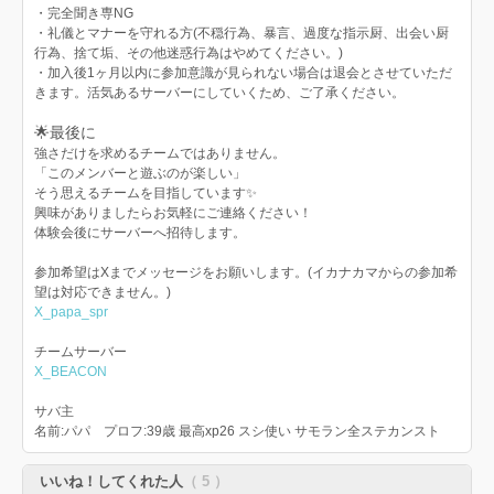
・完全聞き専NG
・礼儀とマナーを守れる方(不穏行為、暴言、過度な指示厨、出会い厨
行為、捨て垢、その他迷惑行為はやめてください。)
・加入後1ヶ月以内に参加意識が見られない場合は退会とさせていただ
きます。活気あるサーバーにしていくため、ご了承ください。
🌟最後に
強さだけを求めるチームではありません。
「このメンバーと遊ぶのが楽しい」
そう思えるチームを目指しています✨
興味がありましたらお気軽にご連絡ください！
体験会後にサーバーへ招待します。
参加希望はXまでメッセージをお願いします。(イカナカマからの参加希
望は対応できません。)
X_papa_spr
チームサーバー
X_BEACON
サバ主
名前:パパ プロフ:39歳 最高xp26 スシ使い サモラン全ステカンスト
いいね！してくれた人
（ 5 ）