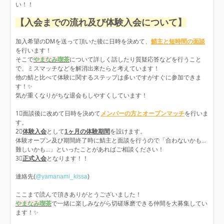
い！！
【入会までの流れ及び体験入会について】
加入希望のDMを送って頂いた後に日時を決めて、
鯖主と短時間の面談
を行います！
そこで
やまなみ喫茶
について詳しく話したり質疑応答などを行うこと
で、ミスマッチなどを解消出来たらと考えています！
他の鯖と比べて体験に関するステップは多いですがすぐに参加できま
す！✨
気が重くなりがちな退会もしやすくしています！
1⃣面談後に改めて日時を決めて
メンバーの方とオープンマッチ
を行いま
す。
2⃣
体験入会
として
1ヶ月の体験期間
を設けます。
体験オープン及び期間終了時に鯖主と面談を行うので「合わないかも...
難しいかも...」といったことがあればご相談ください！
3⃣
正式入会
となります！！
連絡先(
@yamanami_kissa
)
ここまで読んで頂きありがとうございました！
やまなみ喫茶
で一緒に楽しみながら切磋琢磨できる仲間を大募集してい
ます！✨