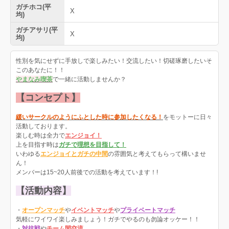
ガチホコ(平
X
均)
ガチアサリ(平
X
均)
性別を気にせずに手放しで楽しみたい！交流したい！切磋琢磨したいそ
このあなたに！！
やまなみ喫茶
で一緒に活動しませんか？
【コンセプト】
緩いサークルのようにふとした時に参加したくなる！
をモットーに日々
活動しております。
楽しむ時は全力で
エンジョイ！
上を目指す時は
ガチで理想を目指して！
いわゆる
エンジョイとガチの中間
の雰囲気と考えてもらって構いませ
ん！
メンバーは15~20人前後での活動を考えています！!
【活動内容】
・
オープンマッチ
や
イベントマッチ
や
プライベートマッチ
気軽にワイワイ楽しみましょう！ガチでやるのも勿論オッケー！！
・
対抗戦
や
チーム間交流