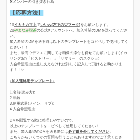
✖メンバーの引き抜き行為
【応募方法】
1⃣
イカナカマ上
で
いいね(左下の♡マーク)
をお願いします。
2⃣
やまなみ喫茶
の公式Xアカウントへ、加入希望のDMを送ってくださ
い。
加入希望のDMを送る時は以下のテンプレートをコピペして使用してく
ださい！！
また、最高ウデマエに関しては画像の添付も併せてお願いします(イカ
リング3の「ヒストリー」→「サマリー」のスクショ)
入会希望理由は差し支えなければ詳しく記入して頂けると助かりま
す！！✨
↓加入連絡用テンプレート↓
1.名前(読み方):
2.年齢:
3.使用武器(メイン、サブ):
4.入会希望理由:
DMを閲覧する際に整理しやすいので、
以上のテンプレートをコピペして使用してください！
また、加入希望のDMを送る際には
必ず鍵を外してください
。
こちらからいくつかの質問も行うこともありますのでご了承くださ