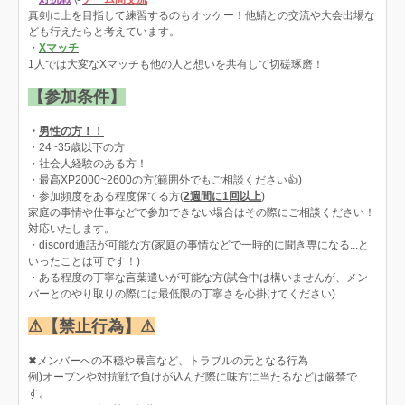
真剣に上を目指して練習するのもオッケー！他鯖との交流や大会出場な
ども行えたらと考えています。
・
Xマッチ
1人では大変なXマッチも他の人と想いを共有して切磋琢磨！
【参加条件】
・
男性の方！！
・24~35歳以下の方
・社会人経験のある方！
・最高XP2000~2600の方(範囲外でもご相談ください👍)
・参加頻度をある程度保てる方(
2週間に1回以上
)
家庭の事情や仕事などで参加できない場合はその際にご相談ください！
対応いたします。
・discord通話が可能な方(家庭の事情などで一時的に聞き専になる...と
いったことは可です！)
・ある程度の丁寧な言葉遣いが可能な方(試合中は構いませんが、メン
バーとのやり取りの際には最低限の丁寧さを心掛けてください)
⚠【禁止行為】⚠
✖メンバーへの不穏や暴言など、トラブルの元となる行為
例)オープンや対抗戦で負けが込んだ際に味方に当たるなどは厳禁で
す。