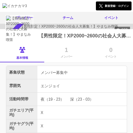
新規登録・ログイン
プレイヤー
チーム
イベント
668
メンバー募集中
【男性限定！XP2000~2600の社会人大募集！】やまなみ喫茶
1
0
メンバー
イベント
基本情報
募集状態
メンバー募集中
雰囲気
エンジョイ
活動時間帯
夜（19 - 23）
深（23 - 03）
ガチエリア(平
X
均)
ガチヤグラ(平
X
均)