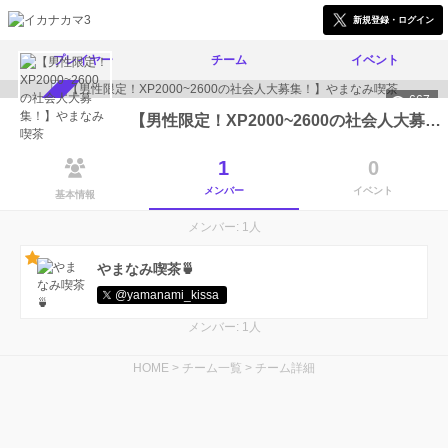
新規登録・ログイン
プレイヤー
チーム
イベント
667
メンバー募集中
【男性限定！XP2000~2600の社会人大募集！】やまなみ喫茶
1
0
メンバー
イベント
基本情報
メンバー: 1人
やまなみ喫茶🍵
@yamanami_kissa
メンバー: 1人
HOME
>
チーム一覧
>
チーム詳細