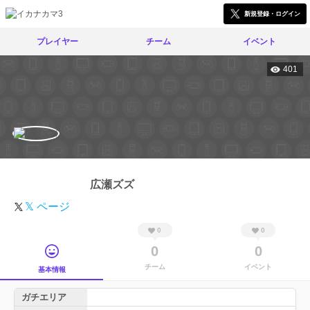
新規登録・ログイン
プレイヤー
チーム
イベント
401
広瀬ズズ
𝕏 ページ
0
0
0
0
チーム
イベント
基本情報
ガチエリア