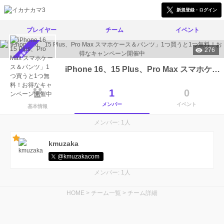
新規登録・ログイン
プレイヤー
チーム
イベント
276
メンバー募集中
iPhone 16、15 Plus、Pro Max スマホケース＆パンツ」1つ買うと1つ無料！お得なキャンペーン開催中
1
0
メンバー
イベント
基本情報
メンバー: 1人
kmuzaka
@kmuzakacom
メンバー: 1人
HOME
>
チーム一覧
>
チーム詳細