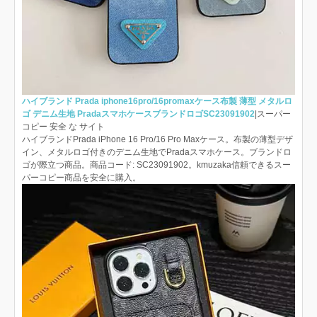
ハイブランド Prada iphone16pro/16promaxケース布製 薄型 メタルロ
ゴ デニム生地 PradaスマホケースブランドロゴSC23091902
|スーパー
コピー 安全 な サイト
ハイブランドPrada iPhone 16 Pro/16 Pro Maxケース。布製の薄型デザ
イン、メタルロゴ付きのデニム生地でPradaスマホケース。ブランドロ
ゴが際立つ商品。商品コード: SC23091902。kmuzaka信頼できるスー
パーコピー商品を安全に購入。