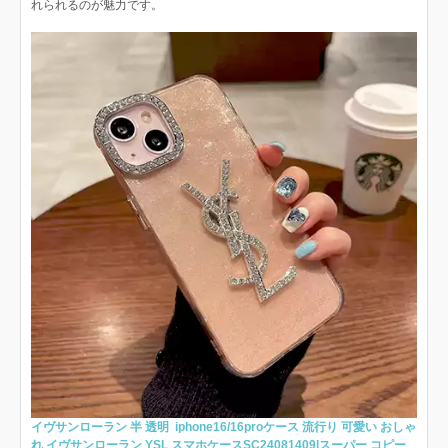
れられるのが魅力です。
イヴサンローラン 半 透明 iphone16/16proケース 流行り 可愛い おしゃ
れ イヴサンローラン YSL スマホケースSC24081409|スーパー コピー