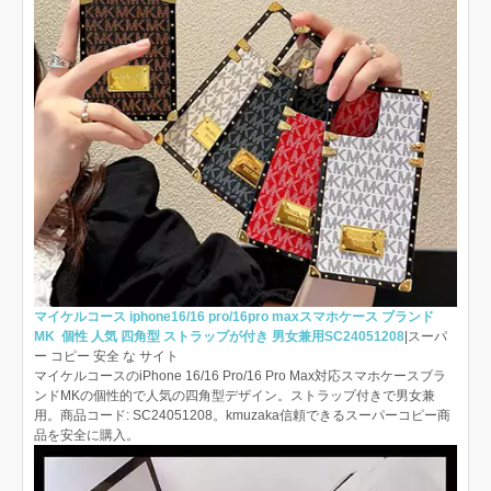
マイケルコース iphone16/16 pro/16pro maxスマホケース ブランド
MK 個性 人気 四角型 ストラップが付き 男女兼用SC24051208
|スーパ
ー コピー 安全 な サイト
マイケルコースのiPhone 16/16 Pro/16 Pro Max対応スマホケースブラ
ンドMKの個性的で人気の四角型デザイン。ストラップ付きで男女兼
用。商品コード: SC24051208。kmuzaka信頼できるスーパーコピー商
品を安全に購入。