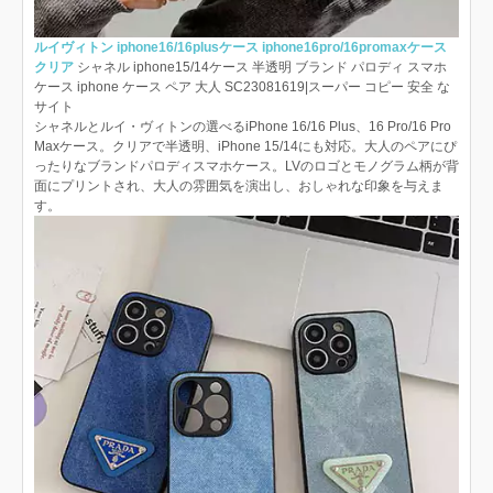
ルイヴィトン iphone16/16plusケース iphone16pro/16promaxケース
クリア
シャネル iphone15/14ケース 半透明 ブランド パロディ スマホ
ケース iphone ケース ペア 大人 SC23081619|スーパー コピー 安全 な
サイト
シャネルとルイ・ヴィトンの選べるiPhone 16/16 Plus、16 Pro/16 Pro
Maxケース。クリアで半透明、iPhone 15/14にも対応。大人のペアにぴ
ったりなブランドパロディスマホケース。LVのロゴとモノグラム柄が背
面にプリントされ、大人の雰囲気を演出し、おしゃれな印象を与えま
す。