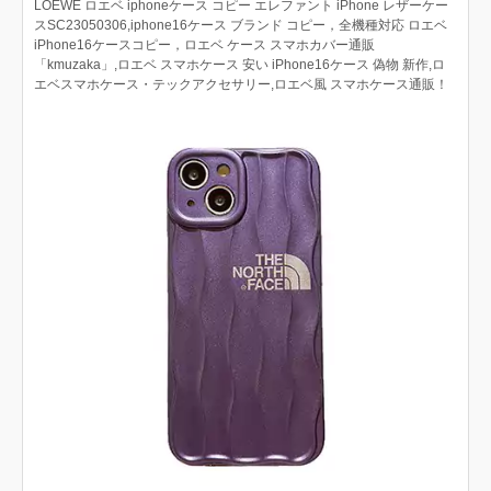
LOEWE ロエベ iphoneケース コピー エレファント iPhone レザーケー
スSC23050306,iphone16ケース ブランド コピー，全機種対応 ロエベ
iPhone16ケースコピー，ロエベ ケース スマホカバー通販
「kmuzaka」,ロエベ スマホケース 安い iPhone16ケース 偽物 新作,ロ
エベスマホケース・テックアクセサリー,ロエベ風 スマホケース通販！