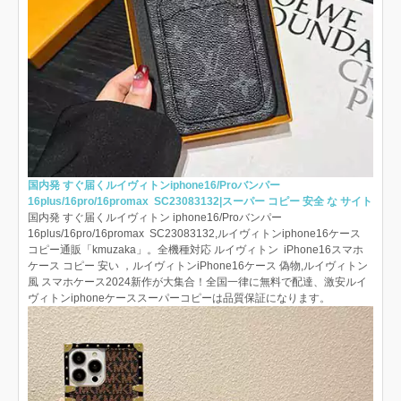
国内発 すぐ届くルイヴィトンiphone16/Proバンパー
16plus/16pro/16promax SC23083132|スーパー コピー 安全 な サイト
国内発 すぐ届くルイヴィトン iphone16/Proバンパー
16plus/16pro/16promax SC23083132,ルイヴィトンiphone16ケース
コピー通販「kmuzaka」。全機種対応 ルイヴィトン iPhone16スマホ
ケース コピー 安い ，ルイヴィトンiPhone16ケース 偽物,ルイヴィトン
風 スマホケース2024新作が大集合！全国一律に無料で配達、激安ルイ
ヴィトンiphoneケーススーパーコピーは品質保証になります。