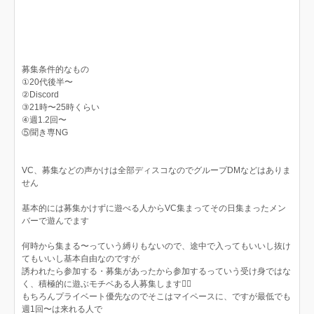
募集条件的なもの
①20代後半〜
②Discord
③21時〜25時くらい
④週1.2回〜
⑤聞き専NG
VC、募集などの声かけは全部ディスコなのでグループDMなどはありま
せん
基本的には募集かけずに遊べる人からVC集まってその日集まったメン
バーで遊んでます
何時から集まる〜っていう縛りもないので、途中で入ってもいいし抜け
てもいいし基本自由なのですが
誘われたら参加する・募集があったから参加するっていう受け身ではな
く、積極的に遊ぶモチベある人募集します🙆‍♀️
もちろんプライベート優先なのでそこはマイペースに、ですが最低でも
週1回〜は来れる人で