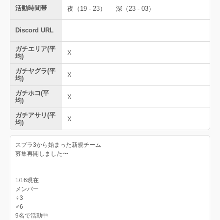
活動時間帯
夜（19 - 23）
深（23 - 03）
Discord URL
ガチエリア(平
X
均)
ガチヤグラ(平
X
均)
ガチホコ(平
X
均)
ガチアサリ(平
X
均)
スプラ3から始まった新規チーム
募集再開しました〜
1/16現在
メンバー
♀3
♂6
9名で活動中