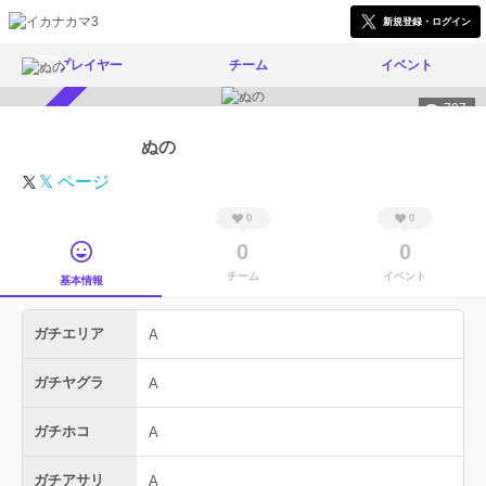
新規登録・ログイン
プレイヤー
チーム
イベント
797
スカウト受付中
ぬの
𝕏 ページ
0
0
0
0
チーム
イベント
基本情報
ガチエリア
A
ガチヤグラ
A
ガチホコ
A
ガチアサリ
A