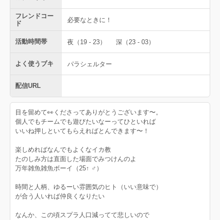
フレンドコー
必要なときに！
ド
活動時間帯
夜（19 - 23）
深（23 - 03）
よく使うブキ
パラシェルター
配信URL
目を留めて👀くださってありがとうございます〜。
個人でもチームでも遊びたいなーってひといれば
いいね押しといてもらえればとんできます〜！
楽しめればなんでもよくなイカ教
たのしみ方は直面した場面でみつけんのよ
万年雑魚雑魚ボーイ（25↑ ♂）
時間と人柄、ゆるーい雰囲気のヒト（いい意味で）
が合う人いれば仲良くなりたい
なんか、この頃スプラ人口減ってて悲しいので