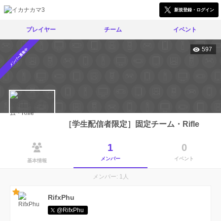
新規登録・ログイン
プレイヤー
チーム
イベント
597
メンバー募集中
［学生配信者限定］固定チーム・Rifle
1
0
メンバー
イベント
基本情報
メンバー: 1人
RifxPhu
@RifxPhu