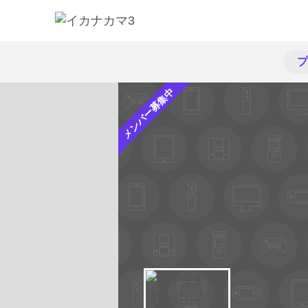
プ
メンバー募集中