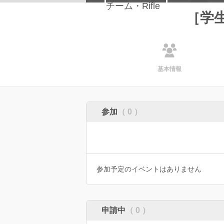
［学生
基本情報
参加
（ 0 ）
参加予定のイベントはありません
申請中
（ 0 ）