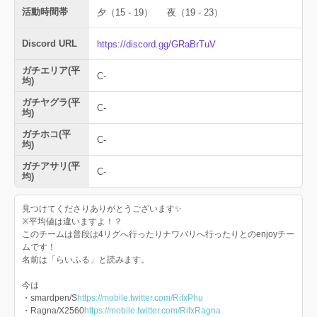
活動時間帯
夕（15 - 19）
夜（19 - 23）
Discord URL
https://discord.gg/GRaBrTuV
ガチエリア(平
C-
均)
ガチヤグラ(平
C-
均)
ガチホコ(平
C-
均)
ガチアサリ(平
C-
均)
見つけてくださりありがとうございます✨
※平均値は違いますよ！？
このチームは普段は4リグへ行ったりナワバリへ行ったりとのenjoyチー
ムです！
名前は「らいふる」と読みます。
今は
・smardpen/S
https://mobile.twitter.com/RifxPhu
・Ragna/X2560
https://mobile.twitter.com/RifxRagna