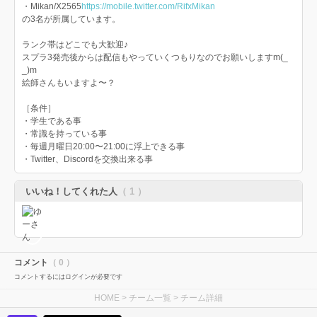
・Mikan/X2565
https://mobile.twitter.com/RifxMikan
の3名が所属しています。
ランク帯はどこでも大歓迎♪
スプラ3発売後からは配信もやっていくつもりなのでお願いしますm(_
_)m
絵師さんもいますよ〜？
［条件］
・学生である事
・常識を持っている事
・毎週月曜日20:00〜21:00に浮上できる事
・Twitter、Discordを交換出来る事
いいね！してくれた人
（ 1 ）
コメント
（ 0 ）
コメントするにはログインが必要です
HOME
>
チーム一覧
> チーム詳細