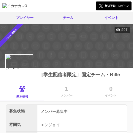
新規登録・ログイン
プレイヤー
チーム
イベント
597
メンバー募集中
［学生配信者限定］固定チーム・Rifle
1
0
メンバー
イベント
基本情報
募集状態
メンバー募集中
雰囲気
エンジョイ