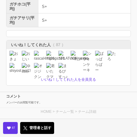
ガチホコ(平
S+
均)
ガチアサリ(平
S+
均)
いいね！してくれた人
（ 87 ）
いいね！してくれた人を全員見る
コメント
メンバーのみ閲覧可能です。
HOME
>
チーム一覧
> チーム詳細
管理者と話す
87