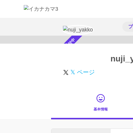
プ
スカウト受付中
nuji_
𝕏 ページ
基本情報