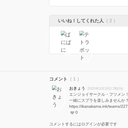
いいね！してくれた人
（ 2 ）
コメント
（ 1 ）
おきょう
2020年3月16日 2時2分
エンジョイサークル・フツメン
一緒にスプラを楽しみませんか
https://ikanakama.ink/teams/22
0
コメントするにはログインが必要です