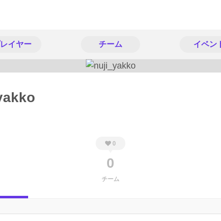
レイヤー
チーム
イベン
yakko
0
0
チーム