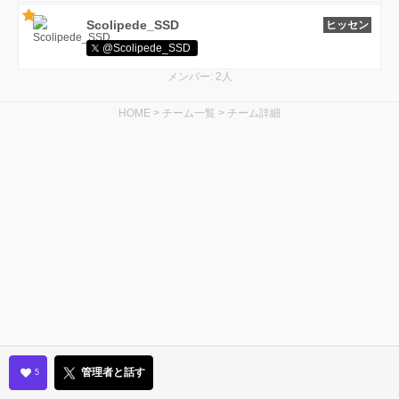
Scolipede_SSD
ヒッセン
@Scolipede_SSD
メンバー: 2人
HOME
>
チーム一覧
>
チーム詳細
管理者と話す
5