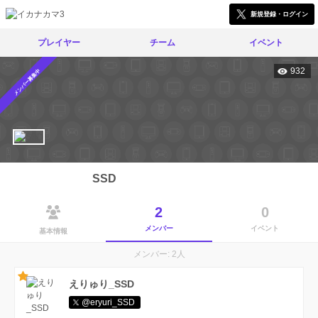
新規登録・ログイン
プレイヤー
チーム
イベント
932
メンバー募集中
SSD
2
0
メンバー
イベント
基本情報
メンバー: 2人
えりゅり_SSD
@eryuri_SSD