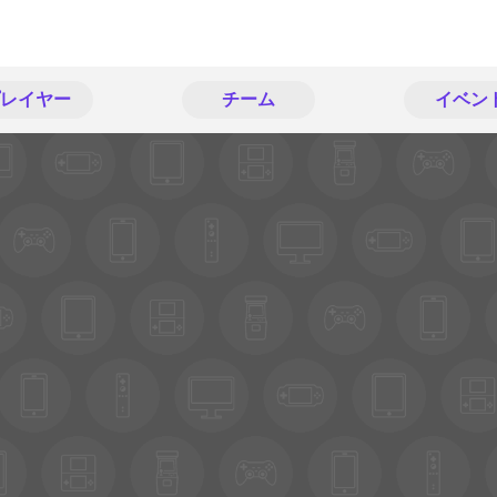
レイヤー
チーム
イベン