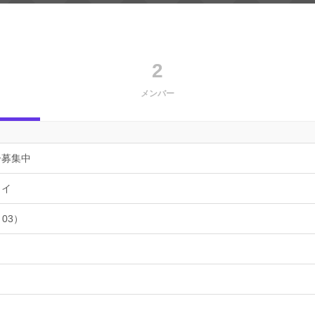
2
メンバー
ー募集中
ョイ
 03）