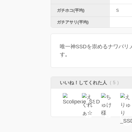
ガチホコ(平均)
S
ガチアサリ(平均)
唯一神SSDを崇めるナワバ
す｡
いいね！してくれた人
（ 5 ）