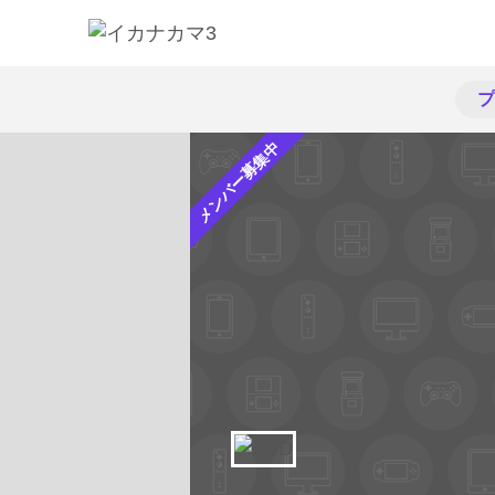
プ
メンバー募集中