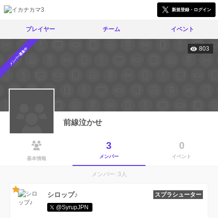
新規登録・ログイン
プレイヤー
チーム
イベント
803
メンバー募集中
前線泣かせ
3
0
メンバー
イベント
基本情報
メンバー: 3人
シロップ♪
スプラシューター
@SyrupJPN