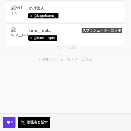
かげまん
@kagehamu_
kuro__spla
スプラシューターコラボ
@kuro__spla
メンバー: 3人
HOME
>
チーム一覧
>
チーム詳細
管理者と話す
0