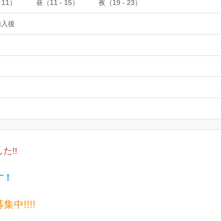
 11）
昼（11 - 15）
夜（19 - 23）
加入後
た!!
す！
中!!!!