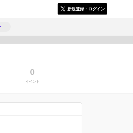
新規登録・ログイン
ト
1689
0
イベント