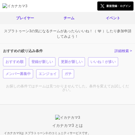
新規登録・ログイン
プレイヤー
チーム
イベント
スプラトゥーン3の気になるチームがあったらいいね！（
）したり参加申請
してみよう！
おすすめの絞り込み条件
詳細検索 >
おすすめ順
登録が新しい
更新が新しい
いいね！が多い
メンバー募集中
エンジョイ
ガチ
お探しの条件ではチームは見つかりませんでした。条件を変えてお試しくだ
さい。
イカナカマ3 とは
イカナカマ3は スプラトゥーン3 のコミュニティサービスです。