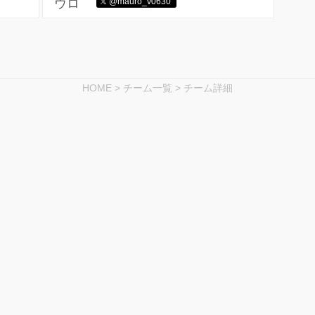
@mauro_v0630
HOME
>
チーム一覧
>
チーム詳細