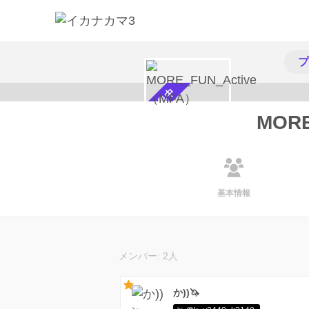
プ
メンバー募集中
MORE
基本情報
メンバー: 2人
か))🦄