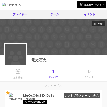
新規登録・ログイン
プレイヤー
チーム
イベント
569
電光石火
1
0
メンバー
イベント
基本情報
メンバー: 1人
MuQxO6u18XjDs3p
ホットブラスターカスタム
@yupyon920