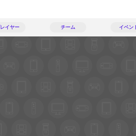
レイヤー
チーム
イベン