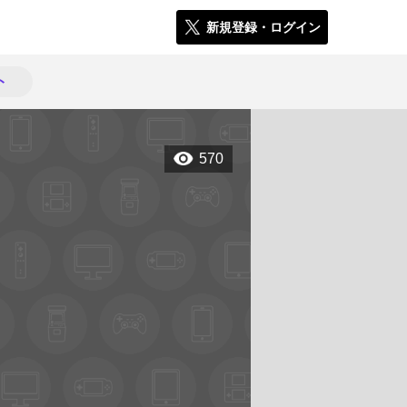
新規登録・ログイン
ト
570